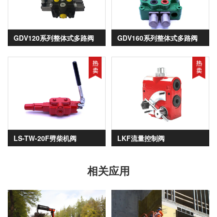
GDV120系列整体式多路阀
GDV160系列整体式多路阀
LS-TW-20F劈柴机阀
LKF流量控制阀
相关应用