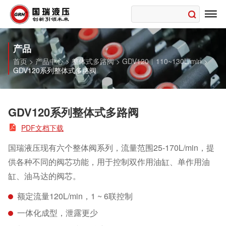

产品
首页
>
产品中心
>
整体式多路阀
>
GDV120︱110~130L/min
>
GDV120系列整体式多路阀
GDV120系列整体式多路阀

PDF文档下载
国瑞液压现有六个整体阀系列，流量范围25-170L/min，提
供各种不同的阀芯功能，用于控制双作用油缸、单作用油
缸、油马达的阀芯。
额定流量120L/min，1 ~ 6联控制
一体化成型，泄露更少