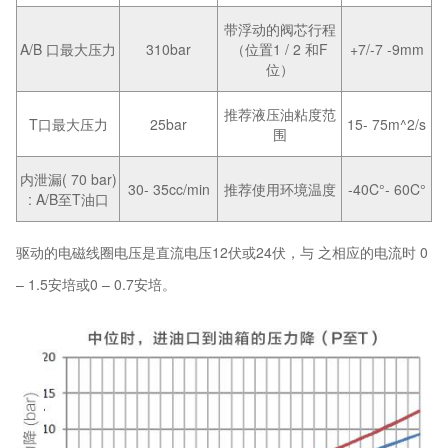
带浮动的阀芯行程
A/B 口最大压力
310bar
（位置1 / 2 和F
+7/-7 -9mm
位）
推荐液压油粘度范
T口最大压力
25bar
15- 75m^2/s
围
内泄漏( 70 bar)
30- 35cc/min
推荐使用环境温度
-40C°- 60C°
: A/B至T油口
驱动的电磁线圈电压是直流电压12伏或24伏，与 之相应的电流时 0
– 1.5安培或0 – 0.7安培。