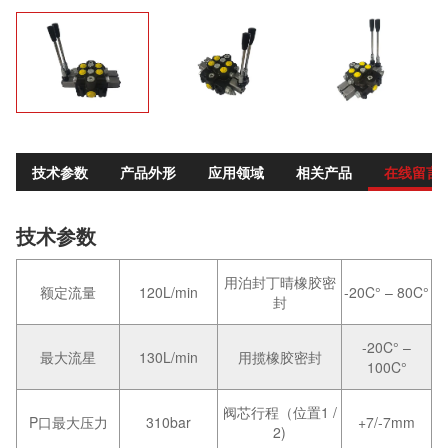
技术参数
产品外形
应用领域
相关产品
在线留言
技术参数
用泊封丁晴橡胶密
额定流量
120L/min
-20C° – 80C°
封
-20C° –
最大流星
130L/min
用揽橡胶密封
100C°
阀芯行程（位置1 /
P口最大压力
310bar
+7/-7mm
2)