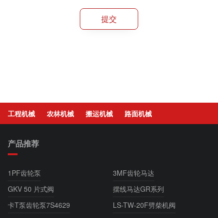
工程机械
农林机械
搬运机械
路面机械
产品推荐
1PF齿轮泵
3MF齿轮马达
GKV 50 片式阀
摆线马达GR系列
卡T泵齿轮泵7S4629
LS-TW-20F劈柴机阀