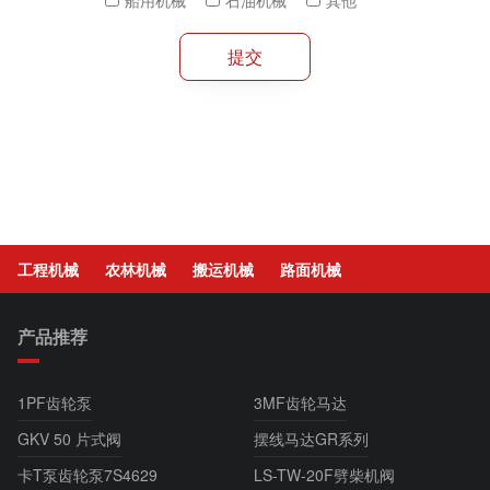
工程机械
农林机械
搬运机械
路面机械
产品推荐
1PF齿轮泵
3MF齿轮马达
GKV 50 片式阀
摆线马达GR系列
卡T泵齿轮泵7S4629
LS-TW-20F劈柴机阀