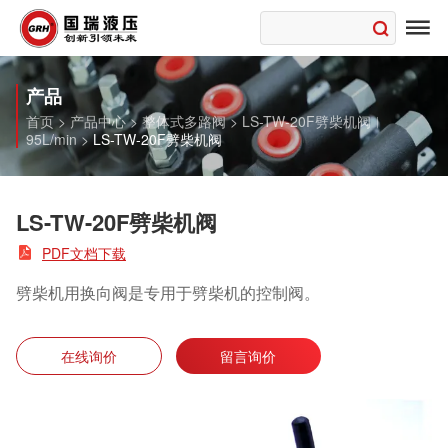

产品
首页
>
产品中心
>
整体式多路阀
>
LS-TW-20F劈柴机阀︱
95L/min
>
LS-TW-20F劈柴机阀
LS-TW-20F劈柴机阀

PDF文档下载
劈柴机用换向阀是专用于劈柴机的控制阀。
在线询价
留言询价