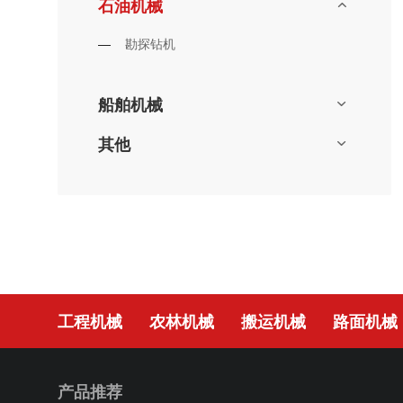
石油机械
勘探钻机
船舶机械
其他
工程机械
农林机械
搬运机械
路面机械
产品推荐