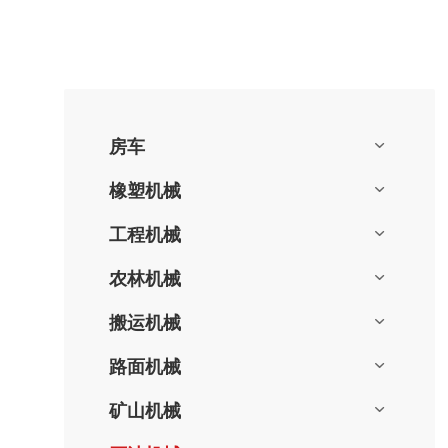
房车
橡塑机械
工程机械
农林机械
搬运机械
路面机械
矿山机械