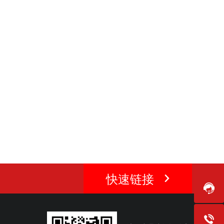
齿轮泵
齿轮马达
同步分流马达
摆线马达
快速链接

负载敏感比例阀

