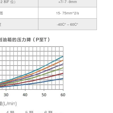
2 和F 位）
+7/-7 -9mm
图
15- 75mm^2/s
度
-40C° – 60C°