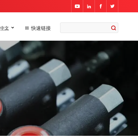




快速链接
中文


齿轮泵
齿轮马达
同步分流马达
摆线马达