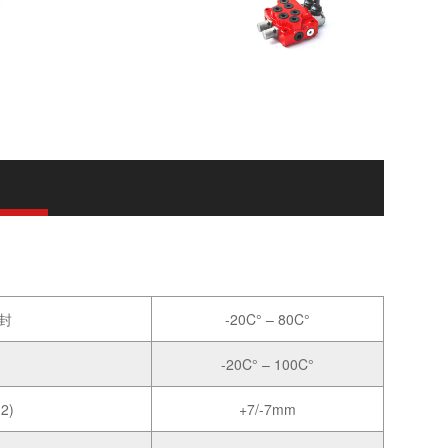
封
-20C° – 80C°
-20C° – 100C°
2)
+7/-7mm