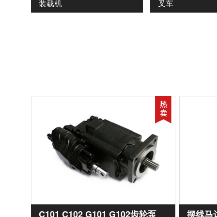
装载机
叉车
C101 C102 G101 G102齿轮泵
摆线马