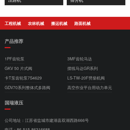
工程机械
农林机械
搬运机械
路面机械
产品推荐
1PF齿轮泵
3MF齿轮马达
GKV 50 片式阀
摆线马达GR系列
卡T泵齿轮泵7S4629
LS-TW-20F劈柴机阀
GDV70系列整体式多路阀
高空作业平台用动力单元
国瑞液压
公司地址：江苏省盐城市建湖县双湖西路666号
电话：
86-515-86316688