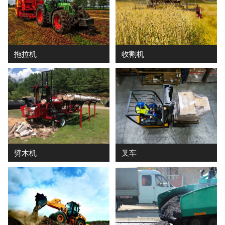
收割机
拖拉机
劈木机
叉车