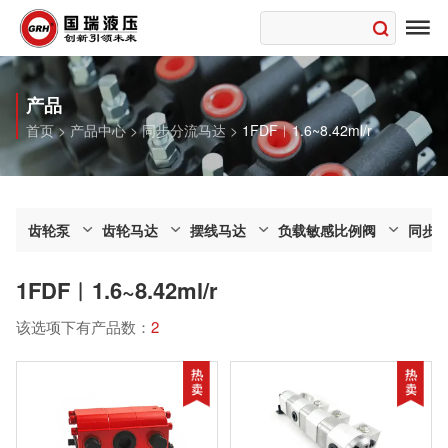

产品
首页
>
产品中心
>
同步分流马达
>
1FDF︱1.6~8.42ml/r
齿轮泵
齿轮马达
摆线马达
负载敏感比例阀
同步
1FDF︱1.6~8.42ml/r
该选项下有产品数：
2