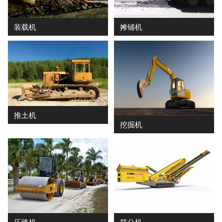
装载机
摊铺机
推土机
挖掘机
压路机
筛分机