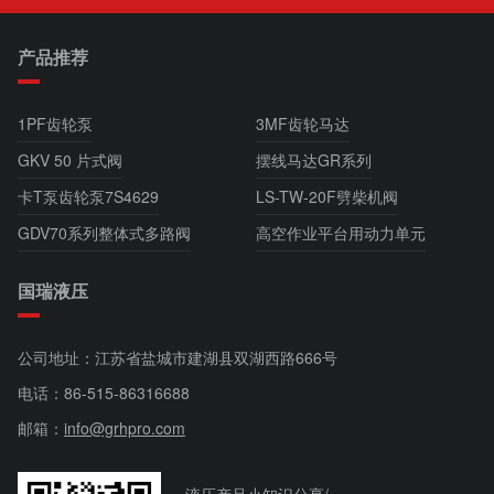
产品推荐
1PF齿轮泵
3MF齿轮马达
GKV 50 片式阀
摆线马达GR系列
卡T泵齿轮泵7S4629
LS-TW-20F劈柴机阀
GDV70系列整体式多路阀
高空作业平台用动力单元
国瑞液压
公司地址：江苏省盐城市建湖县双湖西路666号
电话：
86-515-86316688
邮箱：
info@grhpro.com
液压产品小知识分享/