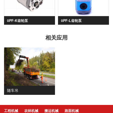
0PF-K齿轮泵
0PF-L齿轮泵
相关应用
随车吊
工程机械
农林机械
搬运机械
路面机械