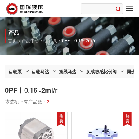

产品
首页
>
产品中心
>
齿轮泵
>
0PF︱0.16~2ml/r
齿轮泵
齿轮马达
摆线马达
负载敏感比例阀
同步
0PF︱0.16~2ml/r
该选项下有产品数：
2