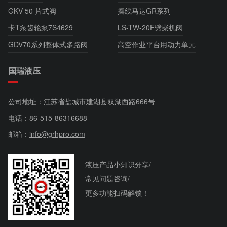
GKV 50 片式阀
摆线马达GR系列
卡T泵齿轮泵7S4629
LS-TW-20F劈柴机阀
GDV70系列整体式多路阀
高空作业平台用动力单元
国瑞液压
公司地址：江苏省盐城市建湖县双湖西路666号
电话：
86-515-86316688
邮箱：
info@grhpro.com
液压产品小知识分享/
常见问题咨询/
更多功能扫码解锁！