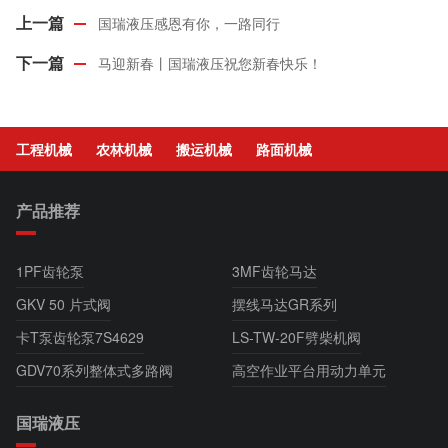
国瑞液压感恩有你，一路同行
马迎新春丨国瑞液压祝您新春快乐！
工程机械
农林机械
搬运机械
路面机械
产品推荐
1PF齿轮泵
3MF齿轮马达
GKV 50 片式阀
摆线马达GR系列
卡T泵齿轮泵7S4629
LS-TW-20F劈柴机阀
GDV70系列整体式多路阀
高空作业平台用动力单元
国瑞液压