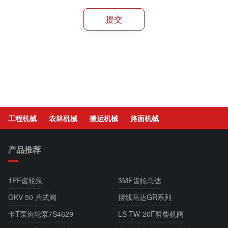
工程机械
农林机械
搬运机械
路面机械
产品推荐
1PF齿轮泵
3MF齿轮马达
GKV 50 片式阀
摆线马达GR系列
卡T泵齿轮泵7S4629
LS-TW-20F劈柴机阀