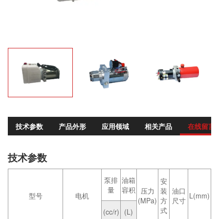
技术参数
产品外形
应用领域
相关产品
在线留言
技术参数
泵排
油箱
安
量
容积
压力
装
油口
型号
电机
L(mm)
(MPa)
方
尺寸
式
(cc/r)
(L)