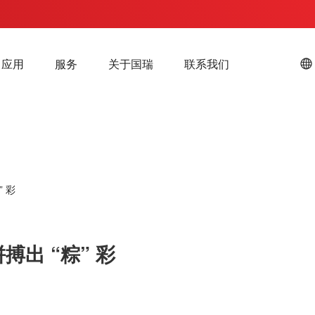
应用
服务
关于国瑞
联系我们

 彩
出 “粽” 彩