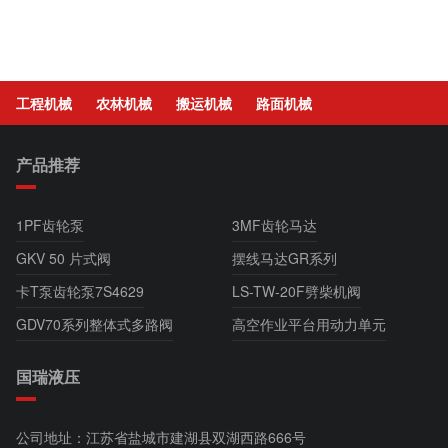
工程机械
农林机械
搬运机械
路面机械
产品推荐
1PF齿轮泵
3MF齿轮马达
GKV 50 片式阀
摆线马达GR系列
卡T泵齿轮泵7S4629
LS-TW-20F劈柴机阀
GDV70系列整体式多路阀
高空作业平台用动力单元
国瑞液压
公司地址：江苏省盐城市建湖县双湖西路666号